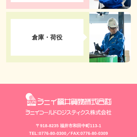
倉庫・
荷役
〒918-8235 福井市和田中町113-1
TEL:0776-80-0300／FAX:0776-80-0309