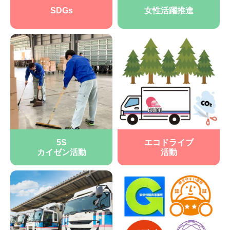
SDGs
女性活躍推進
5S
エコドライブ
カイゼン活動
活動